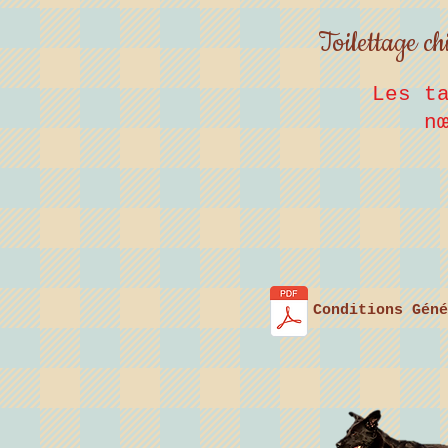
Toilettage c
Les t
n
Conditions Géné