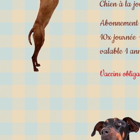
Chien à la j
Abonnement
10x journée 
valable 1 an
Vaccins obliga
int
anti-p
pip