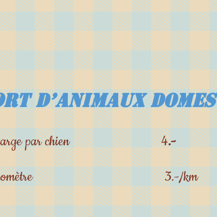
rt d’animaux domes
en charge par chien 4
.-
 au kilomètre 3.-/km