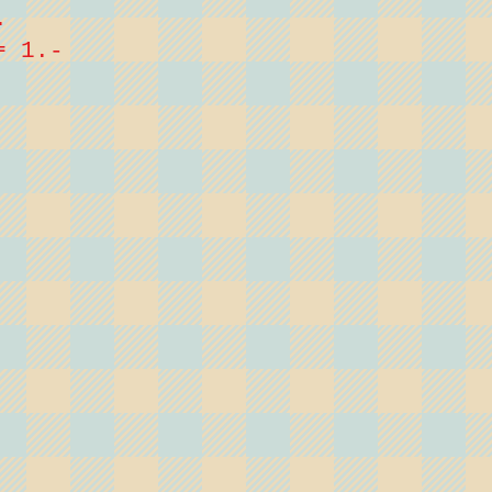
.
= 1.-