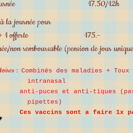
ournée
17.50/12h
 à la
journée pour
+ 1 offerte
175
.-
née/non remboursable (pension de jour uniqu
toires :
Combinés des maladies + Tou
ranasal
uces et anti-tiques (pas
ettes)
Ces vaccins sont a faire 1x p