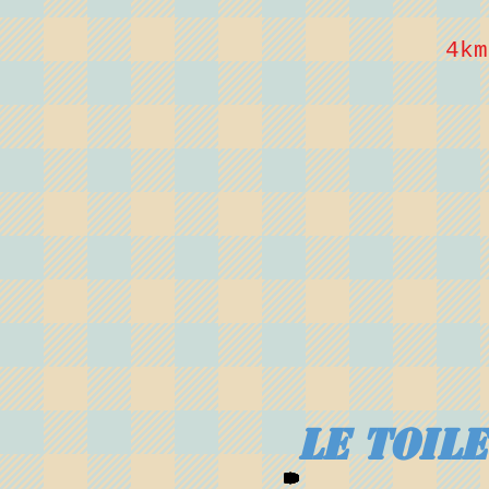
4km
Le toil