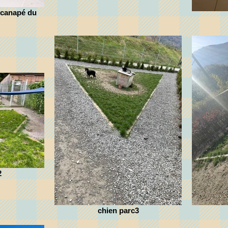
 canapé du
2
chien parc3