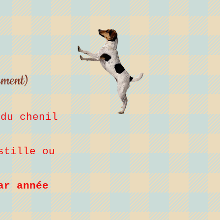
ement)
x du chenil
tille ou
ar année